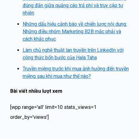
đúng đắn giữa quảng cáo trả phí và truy cập tự
nhiên
Những dấu hiệu cảnh báo về chiến lược nội dung:
Những điều nhóm Marketing B2B mắc phải và
cách khắc phục
Làm chủ nghệ thuật lan truyền trên LinkedIn với
công thức bốn bước của Hala Taha
Truyền miệng trước khi mua ảnh hưởng đến truyền
miệng sau khi mua như thế nào?
Bài viết nhiều lượt xem
[wpp range='all' limit=10 stats_views=1
order_by='views']