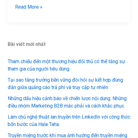
vững
Read More »
bằng
cách
thúc
đẩy
Bài viết mới nhất
người
tiêu
dùng
Tham chiếu đến một thương hiệu đối thủ có thể tăng sự
tham gia của người tiêu dùng
trở
thành
Tại sao tăng trưởng bền vững đòi hỏi sự kết hợp đúng
Đại
đắn giữa quảng cáo trả phí và truy cập tự nhiên
sứ
Những dấu hiệu cảnh báo về chiến lược nội dung: Những
vì
điều nhóm Marketing B2B mắc phải và cách khắc phục
xã
Làm chủ nghệ thuật lan truyền trên LinkedIn với công thức
hội
bốn bước của Hala Taha
Truyền miệng trước khi mua ảnh hưởng đến truyền miệng