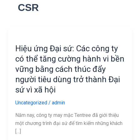
CSR
Hiệu
ứng
Hiệu ứng Đại sứ: Các công ty
Đại
sứ:
có thể tăng cường hành vi bền
Các
vững bằng cách thúc đẩy
công
người tiêu dùng trở thành Đại
ty
sứ vì xã hội
có
thể
Uncategorized
/
admin
tăng
cường
Năm nay, công ty may mặc Tentree đã giới thiệu
hành
một chương trình đại sứ để tìm kiếm những khách
vi
[…]
bền