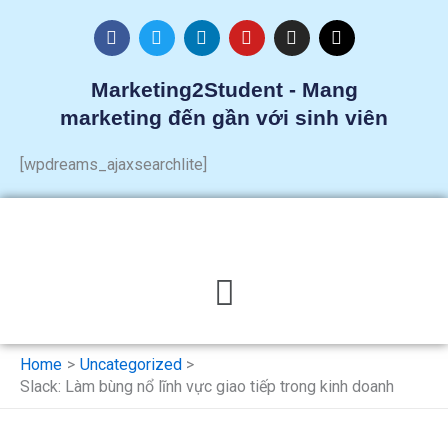
Skip
F
T
L
Y
I
T
to
a
w
i
o
n
h
c
i
n
u
s
r
content
e
t
k
t
t
e
Marketing2Student - Mang
b
t
e
u
a
a
marketing đến gần với sinh viên
o
e
d
b
g
d
o
r
i
e
r
s
k
n
a
[wpdreams_ajaxsearchlite]
m
Menu
Home
Uncategorized
Slack: Làm bùng nổ lĩnh vực giao tiếp trong kinh doanh