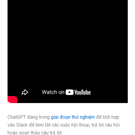
ChatGPT đang trong
giai đoạn thử nghiệm
để tích hợp
vào Slack để tóm tắt các cuộc hội thoại, trả lời câu hỏi
hoặc soạn thảo câu trả lời.