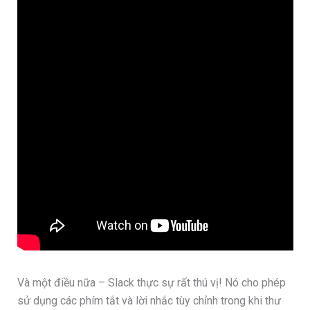
Và một điều nữa – Slack thực sự rất thú vị! Nó cho phép
sử dụng các phím tắt và lời nhắc tùy chỉnh trong khi thư