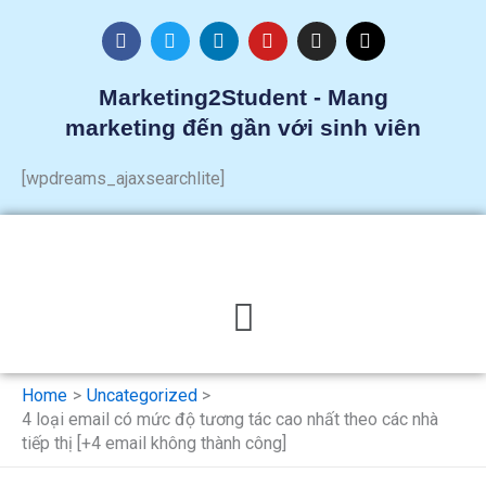
Skip
F
T
L
Y
I
T
to
a
w
i
o
n
h
c
i
n
u
s
r
content
e
t
k
t
t
e
Marketing2Student - Mang
b
t
e
u
a
a
marketing đến gần với sinh viên
o
e
d
b
g
d
o
r
i
e
r
s
k
n
a
[wpdreams_ajaxsearchlite]
m
Menu
Home
Uncategorized
4 loại email có mức độ tương tác cao nhất theo các nhà
tiếp thị [+4 email không thành công]