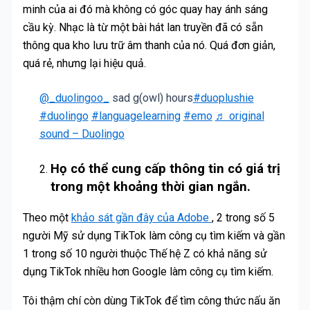
minh của ai đó mà không có góc quay hay ánh sáng
cầu kỳ. Nhạc là từ một bài hát lan truyền đã có sẵn
thông qua kho lưu trữ âm thanh của nó. Quá đơn giản,
quá rẻ, nhưng lại hiệu quả.
@_duolingoo_
sad g(owl) hours
#duoplushie
#duolingo
#languagelearning
#emo
♬ original
sound – Duolingo
Họ có thể cung cấp thông tin có giá trị
trong một khoảng thời gian ngắn.
Theo một
khảo sát gần đây của Adobe
, 2 trong số 5
người Mỹ sử dụng TikTok làm công cụ tìm kiếm và gần
1 trong số 10 người thuộc Thế hệ Z có khả năng sử
dụng TikTok nhiều hơn Google làm công cụ tìm kiếm.
Tôi thậm chí còn dùng TikTok để tìm công thức nấu ăn