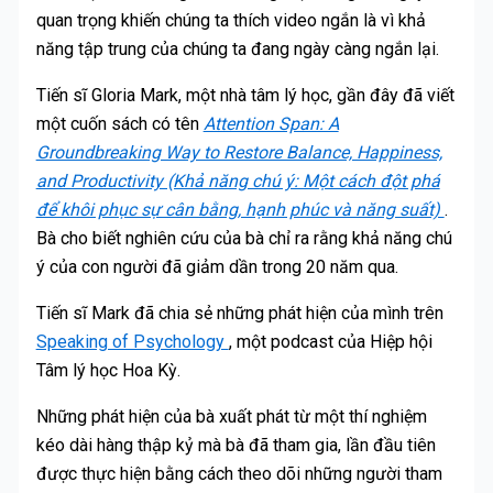
quan trọng khiến chúng ta thích video ngắn là vì khả
năng tập trung của chúng ta đang ngày càng ngắn lại.
Tiến sĩ Gloria Mark, một nhà tâm lý học, gần đây đã viết
một cuốn sách có tên
Attention Span: A
Groundbreaking Way to Restore Balance, Happiness,
and Productivity (Khả năng chú ý: Một cách đột phá
để khôi phục sự cân bằng, hạnh phúc và năng suất)
.
Bà cho biết nghiên cứu của bà chỉ ra rằng khả năng chú
ý của con người đã giảm dần trong 20 năm qua.
Tiến sĩ Mark đã chia sẻ những phát hiện của mình trên
Speaking of Psychology
, một podcast của Hiệp hội
Tâm lý học Hoa Kỳ.
Những phát hiện của bà xuất phát từ một thí nghiệm
kéo dài hàng thập kỷ mà bà đã tham gia, lần đầu tiên
được thực hiện bằng cách theo dõi những người tham