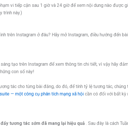
à phạm vi tiếp cận sau 1 giờ và 24 giờ để xem nội dung nào được gi
 trình này.)
a mình trên Instagram ở đâu? Hãy mở Instagram, điều hướng đến bà
sáng tạo trên Instagram để xem thông tin chi tiết, vì vậy hãy đả
hững con số này!
ơng tác cho từng bài đăng, do đó, để tính tỷ lệ tương tác, chúng 
tsuite — một
công cụ phân tích mạng xã hội
cần có đối với bất kỳ
 đẩy tương tác sớm đã mang lại hiệu quả
. Sau đây là cách Tuầ