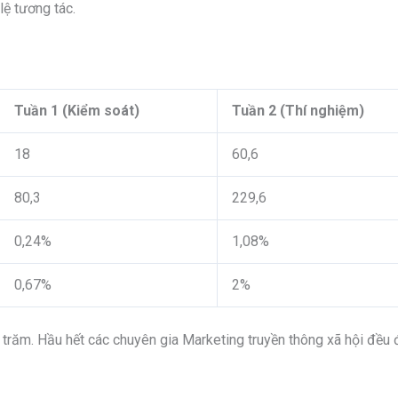
lệ tương tác.
Tuần 1 (Kiểm soát)
Tuần 2 (Thí nghiệm)
18
60,6
80,3
229,6
0,24%
1,08%
0,67%
2%
trăm. Hầu hết các chuyên gia Marketing truyền thông xã hội đều