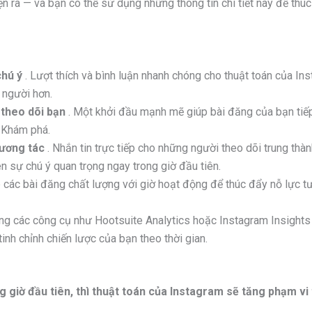
ện ra — và bạn có thể sử dụng những thông tin chi tiết này để thú
chú ý
. Lượt thích và bình luận nhanh chóng cho thuật toán của In
 người hơn.
 theo dõi bạn
. Một khởi đầu mạnh mẽ giúp bài đăng của bạn tiế
g Khám phá.
tương tác
. Nhắn tin trực tiếp cho những người theo dõi trung thà
n sự chú ý quan trọng ngay trong giờ đầu tiên.
p các bài đăng chất lượng với giờ hoạt động để thúc đẩy nỗ lực t
ng các công cụ như Hootsuite Analytics hoặc Instagram Insights
inh chỉnh chiến lược của bạn theo thời gian.
giờ đầu tiên, thì thuật toán của Instagram sẽ tăng phạm vi 