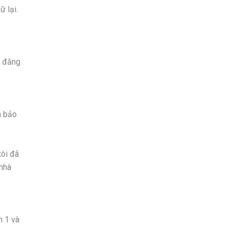
ữ lại.
i đăng
m bảo
tôi đã
 nhà
n 1 và