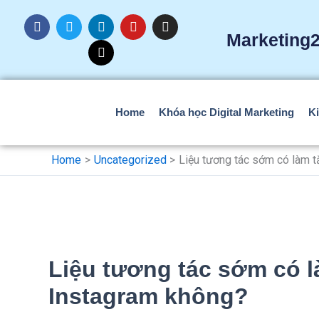
Skip
F
T
L
T
Y
I
to
a
w
i
h
o
n
Marketing2
c
i
n
r
u
s
content
e
t
k
e
t
t
b
t
e
a
u
a
o
e
d
d
b
g
o
r
i
s
e
r
k
n
a
Home
Khóa học Digital Marketing
Ki
m
Home
Uncategorized
Liệu tương tác sớm có làm t
Liệu tương tác sớm có l
Instagram không?