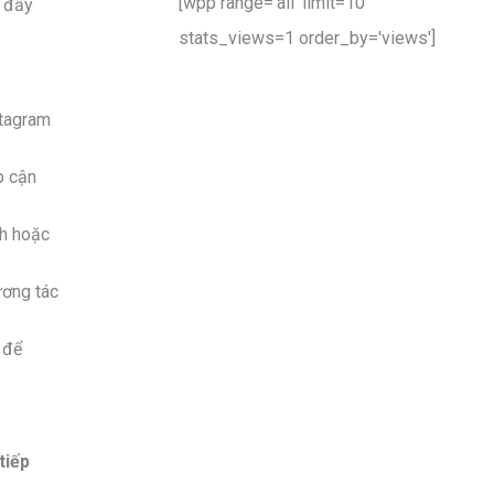
[wpp range='all' limit=10
c đẩy
stats_views=1 order_by='views']
stagram
p cận
nh hoặc
ương tác
 để
tiếp