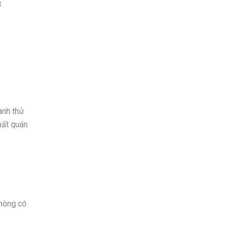
ã
ành thử
hất quán
không có