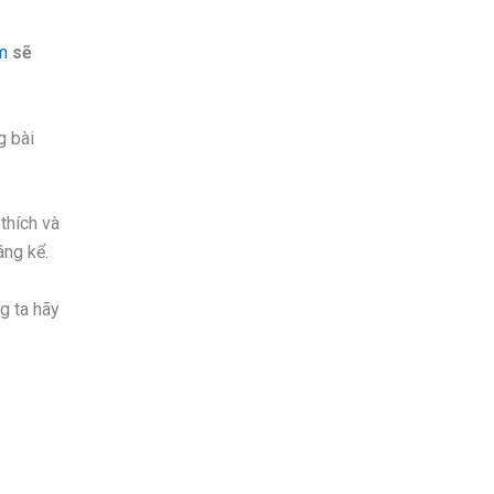
am
sẽ
g bài
thích và
áng kể.
g ta hãy