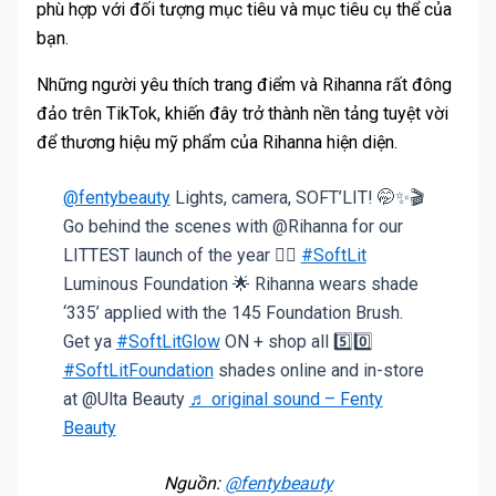
phù hợp với đối tượng mục tiêu và mục tiêu cụ thể của
bạn.
Những người yêu thích trang điểm và Rihanna rất đông
đảo trên TikTok, khiến đây trở thành nền tảng tuyệt vời
để thương hiệu mỹ phẩm của Rihanna hiện diện.
@fentybeauty
Lights, camera, SOFT’LIT! 🤭✨🎬
Go behind the scenes with @Rihanna for our
LITTEST launch of the year 👉🏽
#SoftLit
Luminous Foundation 🌟 Rihanna wears shade
‘335’ applied with the 145 Foundation Brush.
Get ya
#SoftLitGlow
ON + shop all 5️⃣0️⃣
#SoftLitFoundation
shades online and in-store
at @Ulta Beauty
♬ original sound – Fenty
Beauty
Nguồn:
@fentybeauty