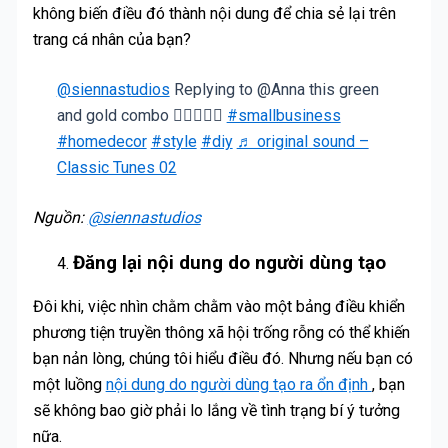
không biến điều đó thành nội dung để chia sẻ lại trên
trang cá nhân của bạn?
@siennastudios
Replying to @Anna this green
and gold combo 😮‍💨🌞💚✨
#smallbusiness
#homedecor
#style
#diy
♬ original sound –
Classic Tunes 02
Nguồn:
@siennastudios
Đăng lại nội dung do người dùng tạo
Đôi khi, việc nhìn chằm chằm vào một bảng điều khiển
phương tiện truyền thông xã hội trống rỗng có thể khiến
bạn nản lòng, chúng tôi hiểu điều đó. Nhưng nếu bạn có
một luồng
nội dung do người dùng tạo ra ổn định
, bạn
sẽ không bao giờ phải lo lắng về tình trạng bí ý tưởng
nữa.