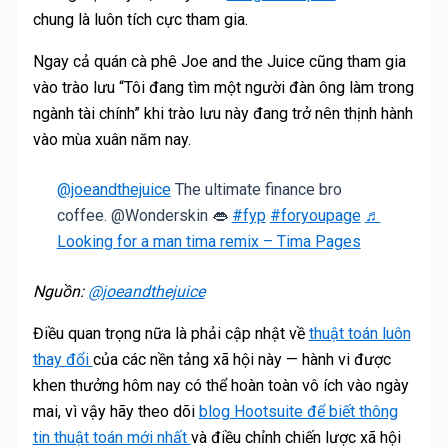
chung là luôn tích cực tham gia.
Ngay cả quán cà phê Joe and the Juice cũng tham gia
vào trào lưu “Tôi đang tìm một người đàn ông làm trong
ngành tài chính” khi trào lưu này đang trở nên thịnh hành
vào mùa xuân năm nay.
@joeandthejuice
The ultimate finance bro
coffee. @Wonderskin 👄
#fyp
#foryoupage
♬
Looking for a man tima remix – Tima Pages
Nguồn:
@joeandthejuice
Điều quan trọng nữa là phải cập nhật về
thuật toán luôn
thay đổi
của các nền tảng xã hội này — hành vi được
khen thưởng hôm nay có thể hoàn toàn vô ích vào ngày
mai, vì vậy hãy theo dõi
blog Hootsuite để biết thông
tin thuật toán mới nhất
và điều chỉnh chiến lược xã hội